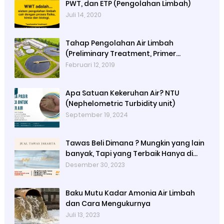
PWT, dan ETP (Pengolahan Limbah)
Juli 14, 2020
Tahap Pengolahan Air Limbah
(Preliminary Treatment, Primer
Treatment, Secondary Treatment,
Februari 12, 2019
Tertiary Treatment, Final Treatment)
Apa Satuan Kekeruhan Air? NTU
(Nephelometric Turbidity unit)
September 19, 2024
Tawas Beli Dimana ? Mungkin yang lain
banyak, Tapi yang Terbaik Hanya di
Kami
Desember 30, 2023
Baku Mutu Kadar Amonia Air Limbah
dan Cara Mengukurnya
Juli 13, 2023