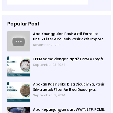
Popular Post
Apa Keunggulan Pasir Aktif Ferrolite
untuk Filter Air? Jenis Pasir Aktif Import
November 21, 2021
1 PPM sama dengan apa? 1 PPM = 1 mg/L
September 03, 2024
Apakah Pasir Silika bisa Dicuci? Ya, Pasir
Silika untuk Filter Air Bisa Dicuci jika
Sudah Kotor
September 03, 2024
Apa Kepanjangan dari: WWT, STP, POME,