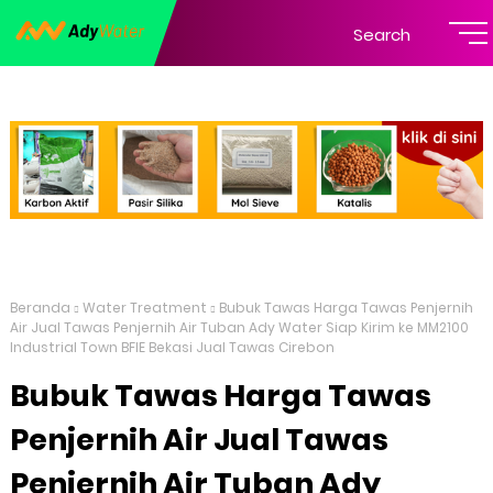
Search
Beranda
Water Treatment
Bubuk Tawas Harga Tawas Penjernih
Air Jual Tawas Penjernih Air Tuban Ady Water Siap Kirim ke MM2100
Industrial Town BFIE Bekasi Jual Tawas Cirebon
Bubuk Tawas Harga Tawas
Penjernih Air Jual Tawas
Penjernih Air Tuban Ady