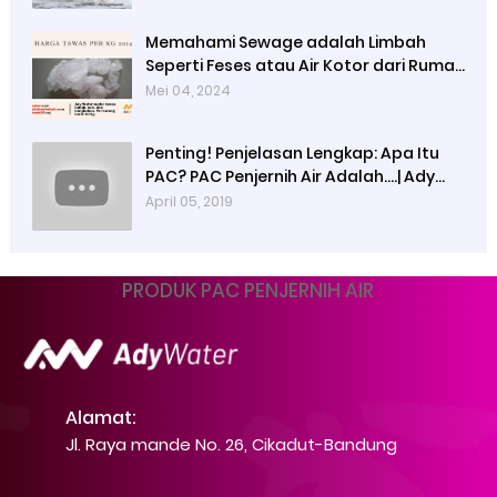
Memahami Sewage adalah Limbah
Seperti Feses atau Air Kotor dari Rumah
dan Pabrik
Mei 04, 2024
Penting! Penjelasan Lengkap: Apa Itu
PAC? PAC Penjernih Air Adalah....| Ady
Water | 0821 4000 2080
April 05, 2019
PRODUK PAC PENJERNIH AIR
Alamat:
Jl. Raya mande No. 26, Cikadut-Bandung