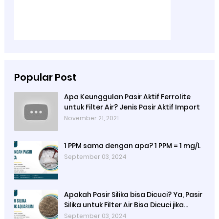
Popular Post
Apa Keunggulan Pasir Aktif Ferrolite
untuk Filter Air? Jenis Pasir Aktif Import
November 21, 2021
1 PPM sama dengan apa? 1 PPM = 1 mg/L
September 03, 2024
Apakah Pasir Silika bisa Dicuci? Ya, Pasir
Silika untuk Filter Air Bisa Dicuci jika
Sudah Kotor
September 03, 2024