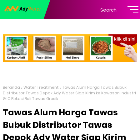
Search
Beranda
Water Treatment
Tawas Alum Harga Tawas Bubuk
Distributor Tawas Depok Ady Water Siap Kirim ke Kawasan Industri
GIIC Bekasi Beli Tawas Gresik
Tawas Alum Harga Tawas
Bubuk Distributor Tawas
Depok Ady Water Siap Kirim