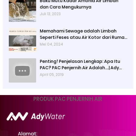
Baku Mutu Kadar Amonia Air Limbah
dan Cara Mengukurnya
Juli 13, 2023
Memahami Sewage adalah Limbah
Seperti Feses atau Air Kotor dari Rumah
dan Pabrik
Mei 04, 2024
Penting! Penjelasan Lengkap: Apa Itu
PAC? PAC Penjernih Air Adalah....| Ady
Water | 0821 4000 2080
April 05, 2019
PRODUK PAC PENJERNIH AIR
Alamat: