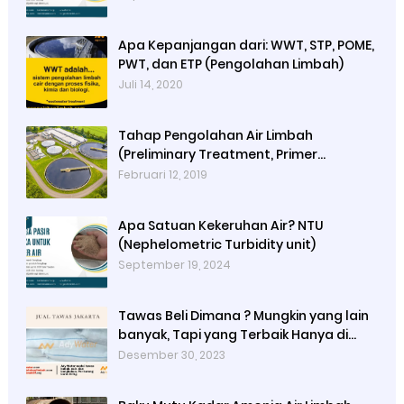
Apa Kepanjangan dari: WWT, STP, POME,
PWT, dan ETP (Pengolahan Limbah)
Juli 14, 2020
Tahap Pengolahan Air Limbah
(Preliminary Treatment, Primer
Treatment, Secondary Treatment,
Februari 12, 2019
Tertiary Treatment, Final Treatment)
Apa Satuan Kekeruhan Air? NTU
(Nephelometric Turbidity unit)
September 19, 2024
Tawas Beli Dimana ? Mungkin yang lain
banyak, Tapi yang Terbaik Hanya di
Kami
Desember 30, 2023