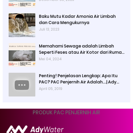
Baku Mutu Kadar Amonia Air Limbah
dan Cara Mengukurnya
Juli 13, 2023
Memahami Sewage adalah Limbah
Seperti Feses atau Air Kotor dari Rumah
dan Pabrik
Mei 04, 2024
Penting! Penjelasan Lengkap: Apa Itu
PAC? PAC Penjernih Air Adalah....| Ady
Water | 0821 4000 2080
April 05, 2019
PRODUK PAC PENJERNIH AIR