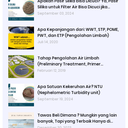
Apakah Pasir Silika bisa Dicuci? Ya, Pasir
Silika untuk Filter Air Bisa Dicuci jika
Sudah Kotor
September 03, 2024
Apa Kepanjangan dari: WWT, STP, POME,
PWT, dan ETP (Pengolahan Limbah)
Juli 14, 2020
Tahap Pengolahan Air Limbah
(Preliminary Treatment, Primer
Treatment, Secondary Treatment,
Februari 12, 2019
Tertiary Treatment, Final Treatment)
Apa Satuan Kekeruhan Air? NTU
(Nephelometric Turbidity unit)
September 19, 2024
Tawas Beli Dimana ? Mungkin yang lain
banyak, Tapi yang Terbaik Hanya di
Kami
Desember 30, 2023