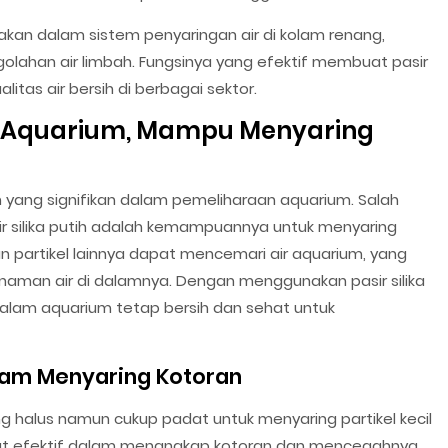
unakan dalam sistem penyaringan air di kolam renang,
ngolahan air limbah. Fungsinya yang efektif membuat pasir
itas air bersih di berbagai sektor.
uk Aquarium, Mampu Menyaring
an yang signifikan dalam pemeliharaan aquarium. Salah
 silika putih adalah kemampuannya untuk menyaring
an partikel lainnya dapat mencemari air aquarium, yang
aman air di dalamnya. Dengan menggunakan pasir silika
alam aquarium tetap bersih dan sehat untuk
dalam Menyaring Kotoran
 yang halus namun cukup padat untuk menyaring partikel kecil
ngat efektif dalam menangkap kotoran dan mencegahnya