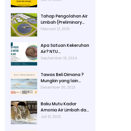
Limbah)
Tahap Pengolahan Air
Limbah (Preliminary
Treatment, Primer
Februari 12, 2019
Treatment, Secondary
Treatment, Tertiary
Apa Satuan Kekeruhan
Treatment, Final
Air? NTU
Treatment)
(Nephelometric
September 19, 2024
Turbidity unit)
Tawas Beli Dimana ?
Mungkin yang lain
banyak, Tapi yang
Desember 30, 2023
Terbaik Hanya di Kami
Baku Mutu Kadar
Amonia Air Limbah dan
Cara Mengukurnya
Juli 13, 2023