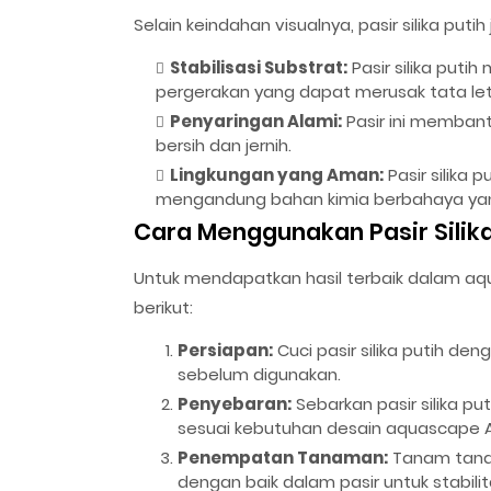
Selain keindahan visualnya, pasir silika put
Stabilisasi Substrat:
Pasir silika put
pergerakan yang dapat merusak tata le
Penyaringan Alami:
Pasir ini membant
bersih dan jernih.
Lingkungan yang Aman:
Pasir silika 
mengandung bahan kimia berbahaya yan
Cara Menggunakan Pasir Silik
Untuk mendapatkan hasil terbaik dalam aqua
berikut:
Persiapan:
Cuci pasir silika putih de
sebelum digunakan.
Penyebaran:
Sebarkan pasir silika p
sesuai kebutuhan desain aquascape 
Penempatan Tanaman:
Tanam tanam
dengan baik dalam pasir untuk stabilit