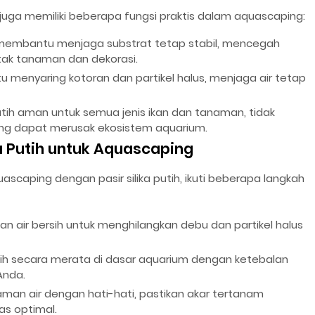
ih juga memiliki beberapa fungsi praktis dalam aquascaping:
ih membantu menjaga substrat tetap stabil, mencegah
tak tanaman dan dekorasi.
u menyaring kotoran dan partikel halus, menjaga air tetap
putih aman untuk semua jenis ikan dan tanaman, tidak
g dapat merusak ekosistem aquarium.
a Putih untuk Aquascaping
scaping dengan pasir silika putih, ikuti beberapa langkah
ngan air bersih untuk menghilangkan debu dan partikel halus
utih secara merata di dasar aquarium dengan ketebalan
Anda.
an air dengan hati-hati, pastikan akar tertanam
as optimal.