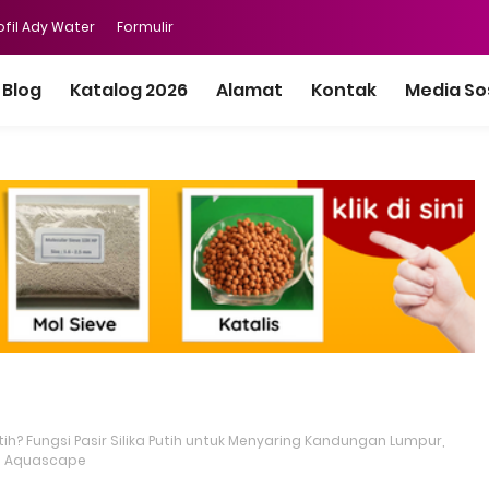
ofil Ady Water
Formulir
Blog
Katalog 2026
Alamat
Kontak
Media So
tih? Fungsi Pasir Silika Putih untuk Menyaring Kandungan Lumpur,
gai Aquascape