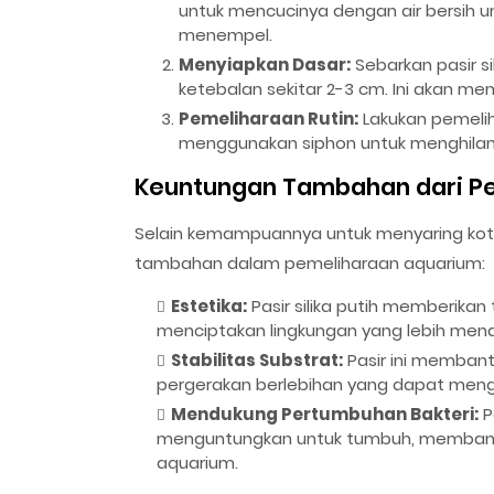
untuk mencucinya dengan air bersih u
menempel.
Menyiapkan Dasar:
Sebarkan pasir s
ketebalan sekitar 2-3 cm. Ini akan men
Pemeliharaan Rutin:
Lakukan pemelih
menggunakan siphon untuk menghilang
Keuntungan Tambahan dari Pen
Selain kemampuannya untuk menyaring kotora
tambahan dalam pemeliharaan aquarium:
Estetika:
Pasir silika putih memberikan
menciptakan lingkungan yang lebih menar
Stabilitas Substrat:
Pasir ini memban
pergerakan berlebihan yang dapat men
Mendukung Pertumbuhan Bakteri:
P
menguntungkan untuk tumbuh, membantu 
aquarium.