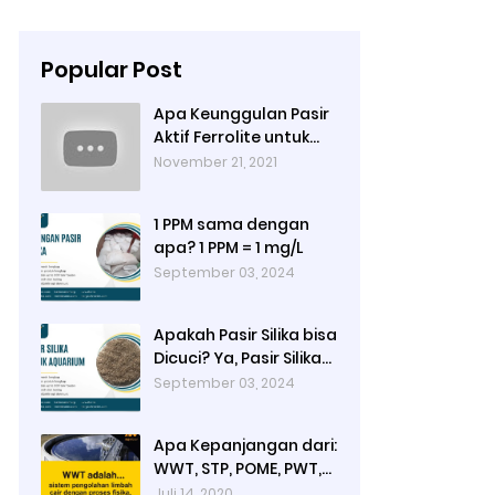
Popular Post
Apa Keunggulan Pasir
Aktif Ferrolite untuk
Filter Air? Jenis Pasir
November 21, 2021
Aktif Import
1 PPM sama dengan
apa? 1 PPM = 1 mg/L
September 03, 2024
Apakah Pasir Silika bisa
Dicuci? Ya, Pasir Silika
untuk Filter Air Bisa
September 03, 2024
Dicuci jika Sudah Kotor
Apa Kepanjangan dari:
WWT, STP, POME, PWT,
dan ETP (Pengolahan
Juli 14, 2020