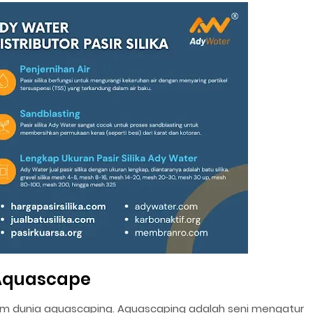
i Aquascape
dalam dunia aquascaping. Aquascaping adalah seni mengatur