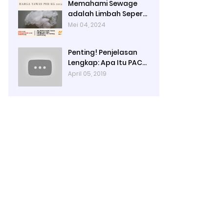
Memahami Sewage
adalah Limbah Seperti
Feses atau Air Kotor
Mei 04, 2024
dari Rumah dan Pabrik
Penting! Penjelasan
Lengkap: Apa Itu PAC?
PAC Penjernih Air
April 05, 2019
Adalah....| Ady Water |
0821 4000 2080