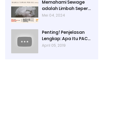
Memahami Sewage
adalah Limbah Seperti
Feses atau Air Kotor
Mei 04, 2024
dari Rumah dan Pabrik
Penting! Penjelasan
Lengkap: Apa Itu PAC?
PAC Penjernih Air
April 05, 2019
Adalah....| Ady Water |
0821 4000 2080