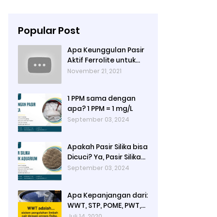
Popular Post
Apa Keunggulan Pasir
Aktif Ferrolite untuk
Filter Air? Jenis Pasir
November 21, 2021
Aktif Import
1 PPM sama dengan
apa? 1 PPM = 1 mg/L
September 03, 2024
Apakah Pasir Silika bisa
Dicuci? Ya, Pasir Silika
untuk Filter Air Bisa
September 03, 2024
Dicuci jika Sudah Kotor
Apa Kepanjangan dari:
WWT, STP, POME, PWT,
dan ETP (Pengolahan
Juli 14, 2020