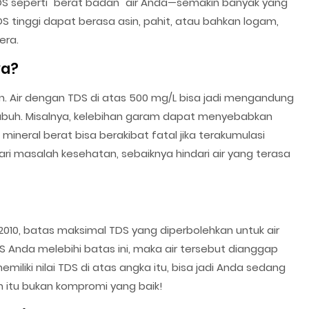
S seperti "berat badan" air Anda—semakin banyak yang
DS tinggi dapat berasa asin, pahit, atau bahkan logam,
era.
ya?
n. Air dengan TDS di atas 500 mg/L bisa jadi mengandung
ubuh. Misalnya, kelebihan garam dapat menyebabkan
ineral berat bisa berakibat fatal jika terakumulasi
ari masalah kesehatan, sebaiknya hindari air yang terasa
010, batas maksimal TDS yang diperbolehkan untuk air
DS Anda melebihi batas ini, maka air tersebut dianggap
memiliki nilai TDS di atas angka itu, bisa jadi Anda sedang
itu bukan kompromi yang baik!