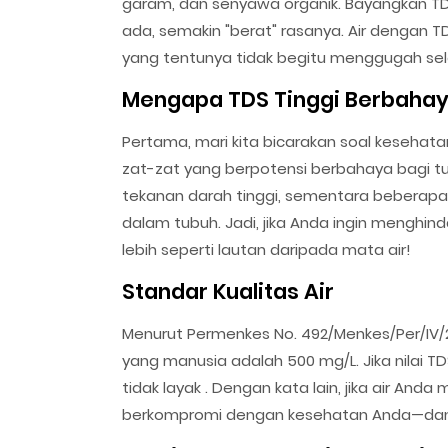
garam, dan senyawa organik. Bayangkan TD
ada, semakin "berat" rasanya. Air dengan T
yang tentunya tidak begitu menggugah sel
Mengapa TDS Tinggi Berbaha
Pertama, mari kita bicarakan soal kesehata
zat-zat yang berpotensi berbahaya bagi t
tekanan darah tinggi, sementara beberapa m
dalam tubuh. Jadi, jika Anda ingin menghind
lebih seperti lautan daripada mata air!
Standar Kualitas Air
Menurut Permenkes No. 492/Menkes/Per/IV/2
yang manusia adalah 500 mg/L. Jika nilai T
tidak layak . Dengan kata lain, jika air Anda 
berkompromi dengan kesehatan Anda—dan 