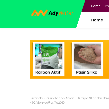
Home
Pr
Home
Beranda
Resin Kation Anion
Berapa Standar Bak
492/Menkes/Per/IV/2010