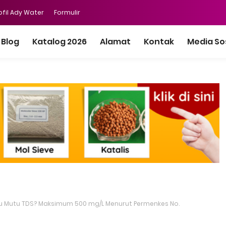
ofil Ady Water
Formulir
Blog
Katalog 2026
Alamat
Kontak
Media So
u Mutu TDS? Maksimum 500 mg/L Menurut Permenkes No.