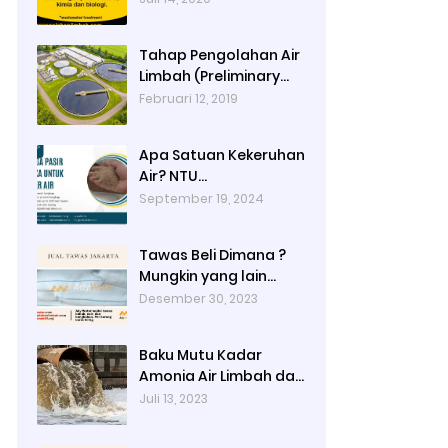
Limbah)
Tahap Pengolahan Air
Limbah (Preliminary
Treatment, Primer
Februari 12, 2019
Treatment, Secondary
Treatment, Tertiary
Apa Satuan Kekeruhan
Treatment, Final
Air? NTU
Treatment)
(Nephelometric
September 19, 2024
Turbidity unit)
Tawas Beli Dimana ?
Mungkin yang lain
banyak, Tapi yang
Desember 30, 2023
Terbaik Hanya di Kami
Baku Mutu Kadar
Amonia Air Limbah dan
Cara Mengukurnya
Juli 13, 2023