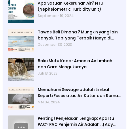
Apa Satuan Kekeruhan Air? NTU
(Nephelometric Turbidity unit)
September 19, 2024
Tawas Beli Dimana ? Mungkin yang lain
banyak, Tapi yang Terbaik Hanya di
Kami
Desember 30, 2023
Baku Mutu Kadar Amonia Air Limbah
dan Cara Mengukurnya
Juli 13, 2023
Memahami Sewage adalah Limbah
Seperti Feses atau Air Kotor dari Rumah
dan Pabrik
Mei 04, 2024
Penting! Penjelasan Lengkap: Apa Itu
PAC? PAC Penjernih Air Adalah....| Ady