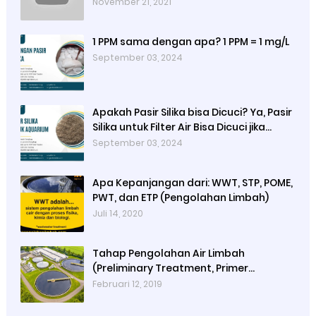
November 21, 2021
1 PPM sama dengan apa? 1 PPM = 1 mg/L
September 03, 2024
Apakah Pasir Silika bisa Dicuci? Ya, Pasir
Silika untuk Filter Air Bisa Dicuci jika
Sudah Kotor
September 03, 2024
Apa Kepanjangan dari: WWT, STP, POME,
PWT, dan ETP (Pengolahan Limbah)
Juli 14, 2020
Tahap Pengolahan Air Limbah
(Preliminary Treatment, Primer
Treatment, Secondary Treatment,
Februari 12, 2019
Tertiary Treatment, Final Treatment)