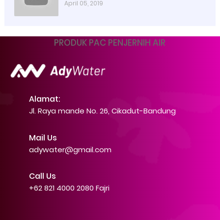
Water | 0821 4000 2080
April 05, 2019
PRODUK PAC PENJERNIH AIR
Alamat:
Jl. Raya mande No. 26, Cikadut-Bandung
Mail Us
adywater@gmail.com
Call Us
+62 821 4000 2080 Fajri