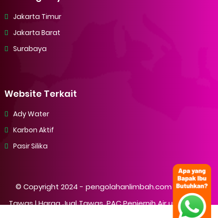
Jakarta Timur
Jakarta Barat
Surabaya
Website Terkait
Ady Water
Karbon Aktif
Pasir Silika
© Copyright 2024 -
pengolahanlimbah.com Supplier
Tawas | Harga Jual Tawas, PAC Penjernih Air untuk IPAL /