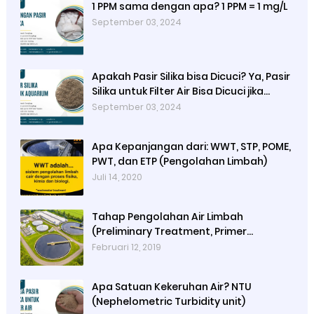
1 PPM sama dengan apa? 1 PPM = 1 mg/L
September 03, 2024
Apakah Pasir Silika bisa Dicuci? Ya, Pasir
Silika untuk Filter Air Bisa Dicuci jika
Sudah Kotor
September 03, 2024
Apa Kepanjangan dari: WWT, STP, POME,
PWT, dan ETP (Pengolahan Limbah)
Juli 14, 2020
Tahap Pengolahan Air Limbah
(Preliminary Treatment, Primer
Treatment, Secondary Treatment,
Februari 12, 2019
Tertiary Treatment, Final Treatment)
Apa Satuan Kekeruhan Air? NTU
(Nephelometric Turbidity unit)