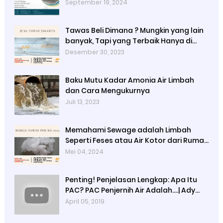
September 19, 2024
Tawas Beli Dimana ? Mungkin yang lain
banyak, Tapi yang Terbaik Hanya di
Kami
Desember 30, 2023
Baku Mutu Kadar Amonia Air Limbah
dan Cara Mengukurnya
Juli 13, 2023
Memahami Sewage adalah Limbah
Seperti Feses atau Air Kotor dari Rumah
dan Pabrik
Mei 04, 2024
Penting! Penjelasan Lengkap: Apa Itu
PAC? PAC Penjernih Air Adalah....| Ady
Water | 0821 4000 2080
April 05, 2019