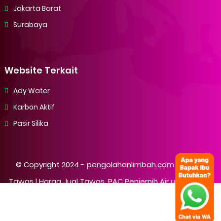
Jakarta Barat
Surabaya
Website Terkait
Ady Water
Karbon Aktif
Pasir Silika
© Copyright 2024 -
pengolahanlimbah.com Supplier
Tawas | Harga Jual Tawas, PAC Penjernih Air untuk IPAL /
Air Minum
- All Rights Reserved.