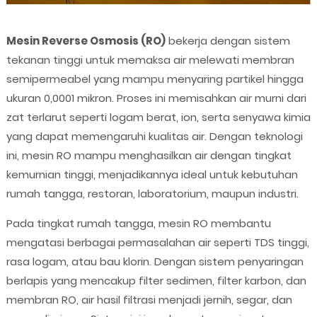
Mesin Reverse Osmosis (RO)
bekerja dengan sistem
tekanan tinggi untuk memaksa air melewati membran
semipermeabel yang mampu menyaring partikel hingga
ukuran 0,0001 mikron. Proses ini memisahkan air murni dari
zat terlarut seperti logam berat, ion, serta senyawa kimia
yang dapat memengaruhi kualitas air. Dengan teknologi
ini, mesin RO mampu menghasilkan air dengan tingkat
kemurnian tinggi, menjadikannya ideal untuk kebutuhan
rumah tangga, restoran, laboratorium, maupun industri.
Pada tingkat rumah tangga, mesin RO membantu
mengatasi berbagai permasalahan air seperti TDS tinggi,
rasa logam, atau bau klorin. Dengan sistem penyaringan
berlapis yang mencakup filter sedimen, filter karbon, dan
membran RO, air hasil filtrasi menjadi jernih, segar, dan