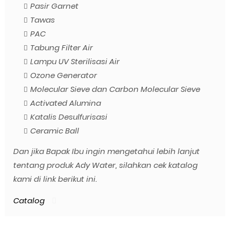
Pasir Garnet
Tawas
PAC
Tabung Filter Air
Lampu UV Sterilisasi Air
Ozone Generator
Molecular Sieve dan Carbon Molecular Sieve
Activated Alumina
Katalis Desulfurisasi
Ceramic Ball
Dan jika Bapak Ibu ingin mengetahui lebih lanjut
tentang produk Ady Water, silahkan cek katalog
kami di link berikut ini.
Catalog