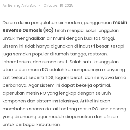
Air Bening Anti Bau
Oktober 19, 2025
Dalam dunia pengolahan air modern, penggunaan
mesin
Reverse Osmosis (RO)
telah menjadi solusi unggulan
untuk menghasilkan air murni dengan kualitas tinggi.
Sistem ini tidak hanya digunakan di industri besar, tetapi
juga semakin populer di rumah tangga, restoran,
laboratorium, dan rumah sakit. Salah satu keunggulan
utama dari mesin RO adalah kemampuannya menyaring
zat terlarut seperti TDS, logam berat, dan senyawa kimia
berbahaya. Agar sistem ini dapat bekerja optimal,
diperlukan mesin RO yang lengkap dengan seluruh
komponen dan sistem instalasinya. Artikel ini akan
membahas secara detail tentang mesin RO siap pasang
yang dirancang agar mudah dioperasikan dan efisien
untuk berbagai kebutuhan.