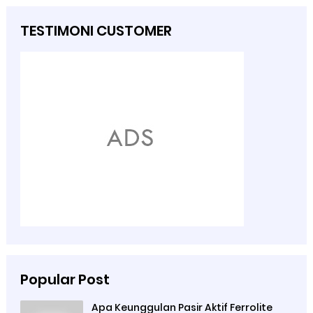
TESTIMONI CUSTOMER
Popular Post
Apa Keunggulan Pasir Aktif Ferrolite