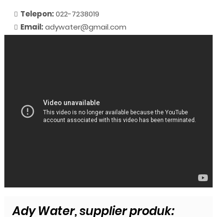
Telepon:
022-7238019
Email:
adywater@gmail.com
Ady Water, supplier produk: