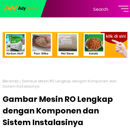
Search
Beranda
Gambar Mesin RO Lengkap dengan Komponen dan
Sistem Instalasinya
Gambar Mesin RO Lengkap
dengan Komponen dan
Sistem Instalasinya