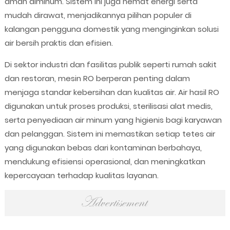
aman diminum. Sistem ini juga hemat energi serta
mudah dirawat, menjadikannya pilihan populer di
kalangan pengguna domestik yang menginginkan solusi
air bersih praktis dan efisien.
Di sektor industri dan fasilitas publik seperti rumah sakit
dan restoran, mesin RO berperan penting dalam
menjaga standar kebersihan dan kualitas air. Air hasil RO
digunakan untuk proses produksi, sterilisasi alat medis,
serta penyediaan air minum yang higienis bagi karyawan
dan pelanggan. Sistem ini memastikan setiap tetes air
yang digunakan bebas dari kontaminan berbahaya,
mendukung efisiensi operasional, dan meningkatkan
kepercayaan terhadap kualitas layanan.