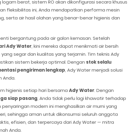
 logam berat, sistem RO akan dikonfigurasi secara khusus
an fleksibilitas ini, Anda mendapatkan performa mesin
 serta air hasil olahan yang benar-benar higienis dan
enti bergantung pada air galon kemasan. Setelah
ri Ady Water
, kini mereka dapat menikmati air bersih
 yang segar dan kualitas yang terjamin. Tim teknis Ady
tikan sistem bekerja optimal. Dengan
stok selalu
entasi pengiriman lengkap
, Ady Water menjadi solusi
ah Anda.
 higienis setiap hari bersama
Ady Water
. Dengan
gga siap pasang
, Anda tidak perlu lagi khawatir terhadap
em penyaringan modern ini menghasilkan air murni yang
teri, sehingga aman untuk dikonsumsi seluruh anggota
aktis, efisien, dan terpercaya dari Ady Water — mitra
umah Anda.