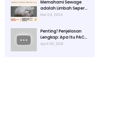
Memahami Sewage
adalah Limbah Seperti
Feses atau Air Kotor
Mei 04, 2024
dari Rumah dan Pabrik
Penting! Penjelasan
Lengkap: Apa Itu PAC?
PAC Penjernih Air
April 05, 2019
Adalah....| Ady Water |
0821 4000 2080