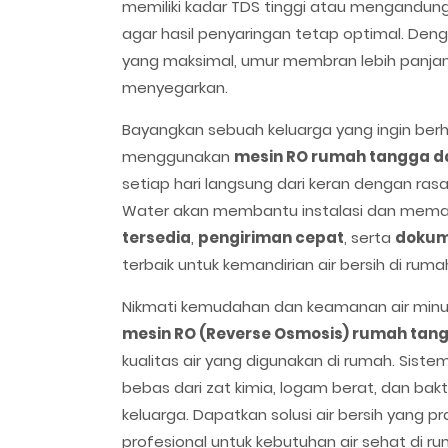
memiliki kadar TDS tinggi atau mengandung
agar hasil penyaringan tetap optimal. Deng
yang maksimal, umur membran lebih panjang,
menyegarkan.
Bayangkan sebuah keluarga yang ingin berh
menggunakan
mesin RO rumah tangga da
setiap hari langsung dari keran dengan rasa
Water akan membantu instalasi dan memas
tersedia
,
pengiriman cepat
, serta
dokum
terbaik untuk kemandirian air bersih di rum
Nikmati kemudahan dan keamanan air minum
mesin RO (Reverse Osmosis) rumah tan
kualitas air yang digunakan di rumah. Sist
bebas dari zat kimia, logam berat, dan bak
keluarga. Dapatkan solusi air bersih yang pr
profesional untuk kebutuhan air sehat di r