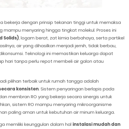
 bekerja dengan prinsip tekanan tinggi untuk memaksa
mampu menyaring hingga tingkat molekul. Proses ini
d Solids)
, logam berat, zat kimia berbahaya, serta partikel
ilnya, air yang dihasilkan menjadi jernih, tidak berbau,
ikonsumsi. Teknologi ini memastikan keluarga dapat
ap hari tanpa perlu repot membeli air galon atau
di pilihan terbaik untuk rumah tangga adalah
 secara konsisten
. Sistem penyaringan berlapis pada
f, dan membran RO yang bekerja secara sinergis untuk
ahkan, sistem RO mampu menyaring mikroorganisme
lihan paling aman untuk kebutuhan air minum keluarga.
gga memiliki keunggulan dalam hal
instalasi mudah dan