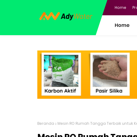
Home
Pr
Home
Beranda
Mesin RO Rumah Tangga Terbaik untuk K
Mesin RO Rumah Tangg