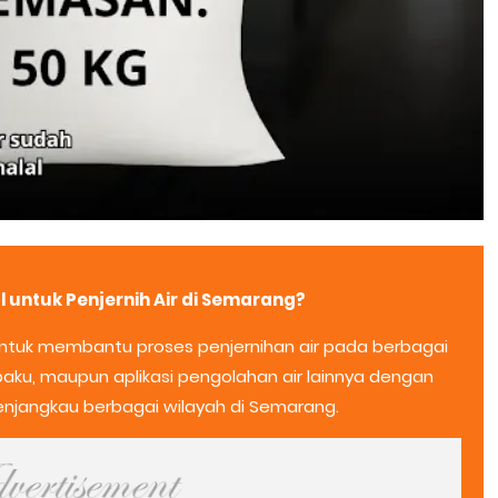
 untuk Penjernih Air di Semarang?
tuk membantu proses penjernihan air pada berbagai
 baku, maupun aplikasi pengolahan air lainnya dengan
enjangkau berbagai wilayah di Semarang.