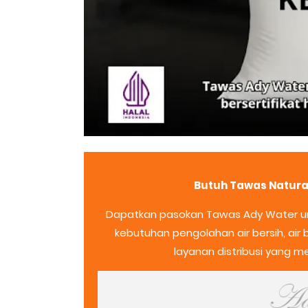
Butuh Tawas Natural
Dapatkan pasokan Tawas Ady Water un
kebutuhan pengolahan air bersih, air
layanan distribusi yang m