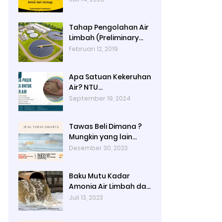
Limbah)
Tahap Pengolahan Air
Limbah (Preliminary
Treatment, Primer
Februari 12, 2019
Treatment, Secondary
Treatment, Tertiary
Apa Satuan Kekeruhan
Treatment, Final
Air? NTU
Treatment)
(Nephelometric
September 19, 2024
Turbidity unit)
Tawas Beli Dimana ?
Mungkin yang lain
banyak, Tapi yang
Desember 30, 2023
Terbaik Hanya di Kami
Baku Mutu Kadar
Amonia Air Limbah dan
Cara Mengukurnya
Juli 13, 2023