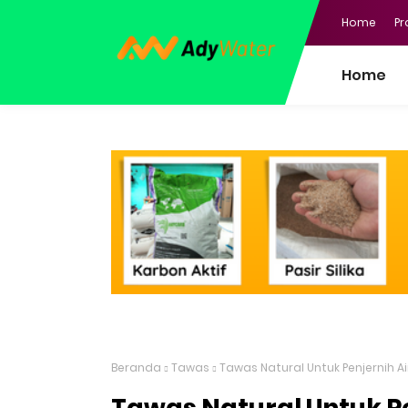
Home
Pr
Home
Beranda
Tawas
Tawas Natural Untuk Penjernih 
Tawas Natural Untuk Pe