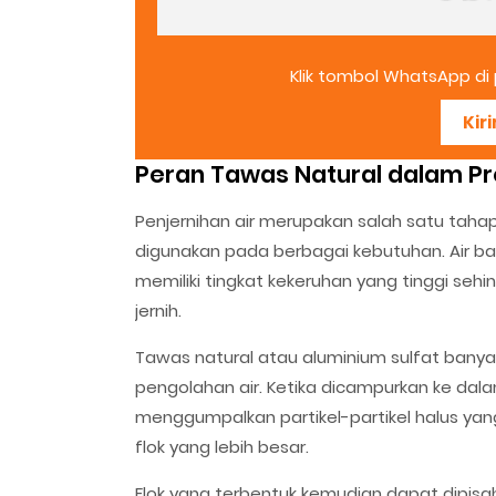
Klik tombol WhatsApp di p
Kir
Peran Tawas Natural dalam Pr
Penjernihan air merupakan salah satu taha
digunakan pada berbagai kebutuhan. Air b
memiliki tingkat kekeruhan yang tinggi se
jernih.
Tawas natural atau aluminium sulfat bany
pengolahan air. Ketika dicampurkan ke da
menggumpalkan partikel-partikel halus y
flok yang lebih besar.
Flok yang terbentuk kemudian dapat dipisah