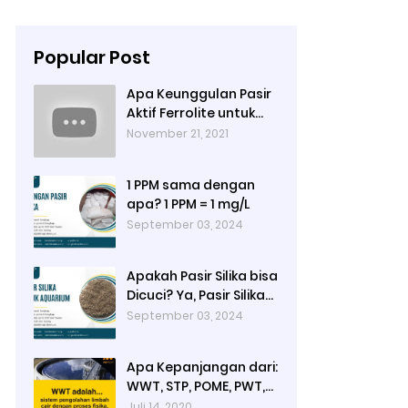
Popular Post
Apa Keunggulan Pasir
Aktif Ferrolite untuk
Filter Air? Jenis Pasir
November 21, 2021
Aktif Import
1 PPM sama dengan
apa? 1 PPM = 1 mg/L
September 03, 2024
Apakah Pasir Silika bisa
Dicuci? Ya, Pasir Silika
untuk Filter Air Bisa
September 03, 2024
Dicuci jika Sudah Kotor
Apa Kepanjangan dari:
WWT, STP, POME, PWT,
dan ETP (Pengolahan
Juli 14, 2020