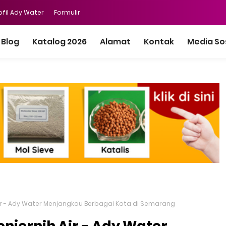
ofil Ady Water
Formulir
Blog
Katalog 2026
Alamat
Kontak
Media So
Air - Ady Water Menjangkau Berbagai Kota di Semarang
njernih Air - Ady Water