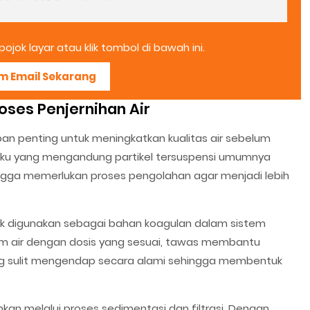
ojok layar atau klik tombol di bawah ini.
im Email Sekarang
oses Penjernihan Air
pan penting untuk meningkatkan kualitas air sebelum
aku yang mengandung partikel tersuspensi umumnya
hingga memerlukan proses pengolahan agar menjadi lebih
ak digunakan sebagai bahan koagulan dalam sistem
lam air dengan dosis yang sesuai, tawas membantu
ang sulit mengendap secara alami sehingga membentuk
kan melalui proses sedimentasi dan filtrasi. Dengan