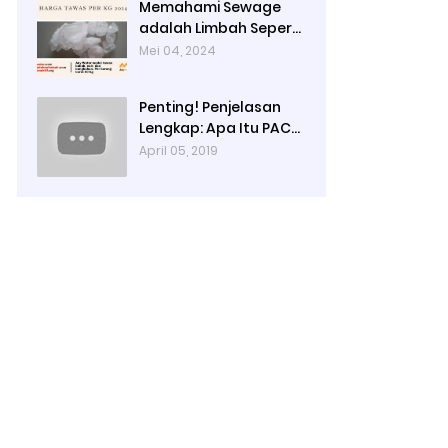
Memahami Sewage
adalah Limbah Seperti
Feses atau Air Kotor
Mei 04, 2024
dari Rumah dan Pabrik
Penting! Penjelasan
Lengkap: Apa Itu PAC?
PAC Penjernih Air
April 05, 2019
Adalah....| Ady Water |
0821 4000 2080